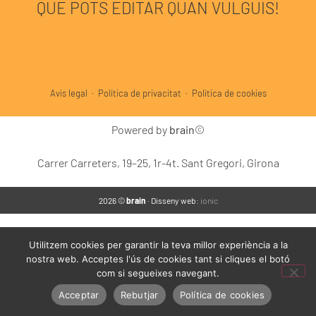
QUE POTS EDITAR QUAN VULGUIS!
Avís legal
·
Política de privacitat
·
Política de cookies
Powered by
brain
©
Carrer Carreters, 19–25, 1r-4t. Sant Gregori, Girona
2026 ©
brain
· Disseny web:
ionic
Utilitzem cookies per garantir la teva millor experiència a la
nostra web. Acceptes l'ús de cookies tant si cliques el botó
com si segueixes navegant.
Acceptar
Rebutjar
Política de cookies